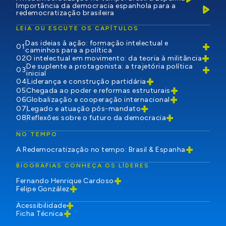
Importância da democracia espanhola para a
redemocratização brasileira
LEIA OU ESCUTE OS CAPÍTULOS
Das ideias à ação: formação intelectual e
01
caminhos para a política
02
O intelectual em movimento: da teoria à militância
De suplente a protagonista: a trajetória política
03
inicial
04
Liderança e construção partidária
05
Chegada ao poder e reformas estruturais
06
Globalização e cooperação internacional
07
Legado e atuação pós-mandato
08
Reflexões sobre o futuro da democracia
NO TEMPO
A Redemocratização no tempo: Brasil & Espanha
BIOGRAFIAS CONHEÇA OS LÍDERES
Fernando Henrique Cardoso
Felipe González
Acessibilidade
Ficha Técnica